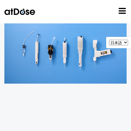
コ
ン
テ
ン
ツ
へ
ス
キ
ッ
プ