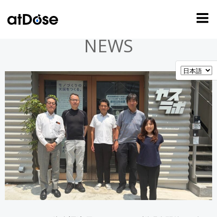
コ
ン
テ
NEWS
ン
ツ
へ
ス
キ
ッ
プ