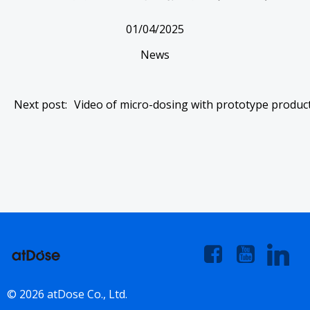
01/04/2025
News
Post
Next post:
Video of micro-dosing with prototype produc
navigation
© 2026 atDose Co., Ltd.