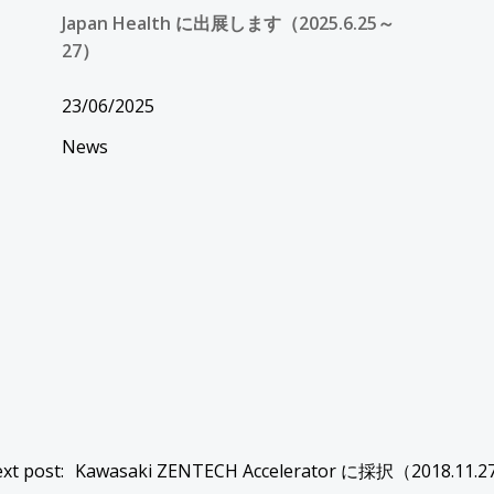
Japan Health に出展します（2025.6.25～
27）
23/06/2025
News
Post
xt post:
Kawasaki ZENTECH Accelerator に採択（2018.11.