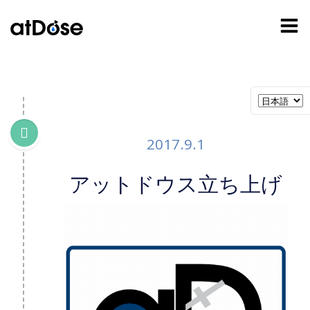
コ
ン
テ
ン
ツ
へ
ス
キ
ッ
2017.9.1
プ
アットドウス立ち上げ